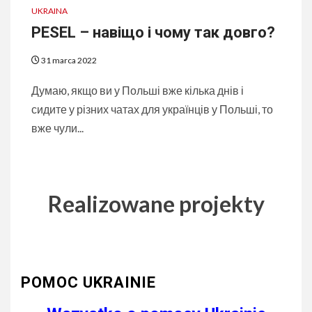
UKRAINA
PESEL – навіщо і чому так довго?
31 marca 2022
Думаю, якщо ви у Польші вже кілька днів і
сидите у різних чатах для українців у Польші, то
вже чули...
Realizowane projekty
POMOC UKRAINIE