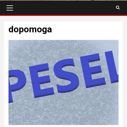
Menu
główne
dopomoga