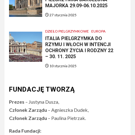
MAJORKA 29.09-06.10.2025
27 stycznia 2025
DZIEŁO PIELGRZYMKOWE
EUROPA
ITALIA PIELGRZYMKA DO
RZYMU I WŁOCH W INTENCJI
OCHRONY ŻYCIA I RODZNY 22
– 30. 11. 2025
10 stycznia 2025
FUNDACJĘ TWORZĄ
Prezes
– Justyna Dusza,
Członek Zarządu
– Agnieszka Dudek,
Członek Zarządu
– Paulina Pietrzak.
Rada Fundacji: