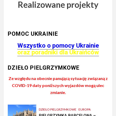
Realizowane projekty
POMOC UKRAINIE
Wszystko o pomocy Ukrainie
oraz poradniki dla Ukraińców
DZIEŁO PIELGRZYMKOWE
Ze względu na obecnie panującą sytuację związaną z
COVID-19 daty poniższych wyjazdów mogą ulec
zmianie.
DZIEŁO PIELGRZYMKOWE
EUROPA
PIELGRZYMKA BARCELONA –