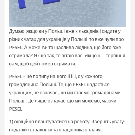
Думаю, якщо ви у Польші вже кілька днів і сидите у
різних чатах для українців у Польші, то вже чули про
PESEL. А може, ви та щаслива людина, що його вже
отримала? Якщо так, то вітаю вас. Якщо ні – терпіння
вам, щоб цей номер отримати.
PESEL – це по типу нашого ІНН, є у кожного
громадянина Польші. Те, що PESEL надається
українцям, не означає, що ми стаємо громадянами
Польші. Це лише означає, що ми можемо, маючи
PESEL
1) офіційно влаштуватися на роботу. Зверніть увагу:
податки і страховку за працівника оплачує