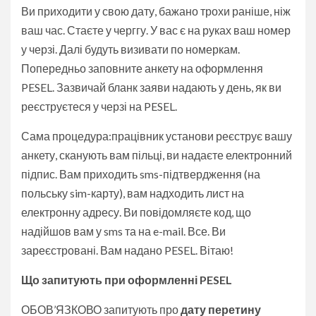
Ви приходити у свою дату, бажано трохи раніше, ніж
ваш час. Стаєте у черггу. У вас є на руках ваш номер
у черзі. Далі будуть визивати по номеркам.
Попередньо заповните анкету на оформлення
PESEL. Зазвичай бланк заяви надають у день, як ви
реєструєтеся у черзі на PESEL.
Сама процедура:працівник установи реєструє вашу
анкету, сканують вам пільці, ви надаєте електронний
підпис. Вам приходить sms-підтвердження (на
польську sim-карту), вам надходить лист на
електронну адресу. Ви повідомляєте код, що
надійшов вам у sms та на e-mail. Все. Ви
зареєстровані. Вам надано PESEL. Вітаю!
Що запитують при оформленні PESEL
ОБОВ’ЯЗКОВО запитують про
дату перетину