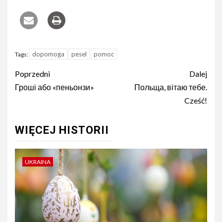
dopomoga
pesel
pomoc
Tags:
Nawigacja
Poprzedni
Dalej
wpisu
Гроші або «пеньонзи»
Польща, вітаю тебе.
Cześć!
WIĘCEJ HISTORII
UKRAINA