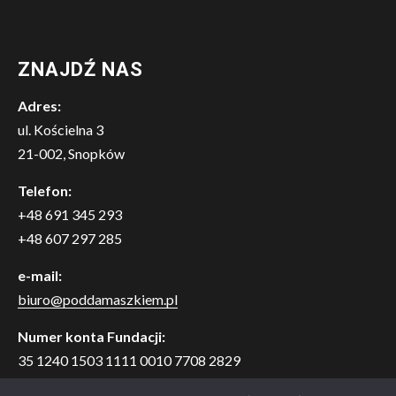
ZNAJDŹ NAS
Adres:
ul. Kościelna 3
21-002, Snopków
Telefon:
+48 691 345 293
+48 607 297 285
e-mail:
biuro@poddamaszkiem.pl
Numer konta Fundacji:
35 1240 1503 1111 0010 7708 2829
Bank Pekao S.A. o. w Lublinie