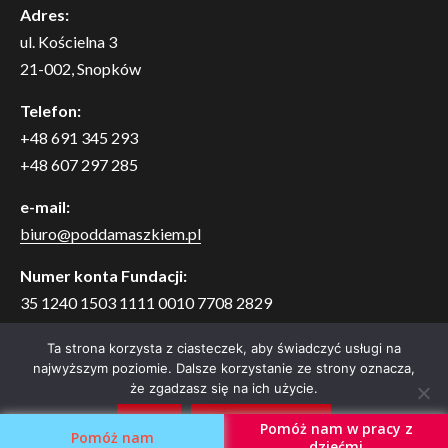
Adres:
ul. Kościelna 3
21-002, Snopków
Telefon:
+48 691 345 293
+48 607 297 285
e-mail:
biuro@poddamaszkiem.pl
Numer konta Fundacji:
35 1240 1503 1111 0010 7708 2829
Bank Pekao S.A. o. w Lublinie
Ta strona korzysta z ciasteczek, aby świadczyć usługi na
najwyższym poziomie. Dalsze korzystanie ze strony oznacza,
Za wszystkie darowizny serdeczne Bóg zapłać.
że zgadzasz się na ich użycie.
Zgoda
Dowiedz się więcej
Pomóż nam w pracy z
Pomóż nam
|
Newsium
autorstwa AF themes
dziećmi