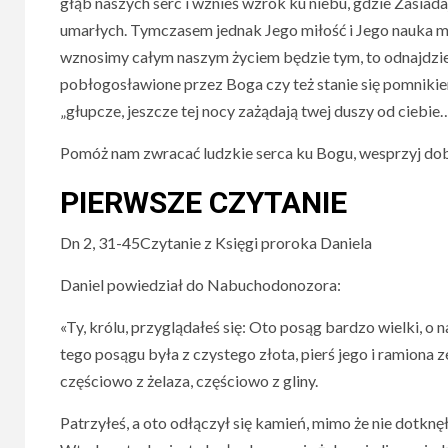
głąb naszych serc i wznieś wzrok ku niebu, gdzie Zasiadaj
umarłych. Tymczasem jednak Jego miłość i Jego nauka ma
wznosimy całym naszym życiem będzie tym, to odnajdzi
pobłogosławione przez Boga czy też stanie się pomnikiem
„głupcze, jeszcze tej nocy zażądają twej duszy od ciebie…
Pomóż nam zwracać ludzkie serca ku Bogu, wesprzyj dob
PIERWSZE CZYTANIE
Dn 2, 31-45Czytanie z Księgi proroka Daniela
Daniel powiedział do Nabuchodonozora:
«Ty, królu, przyglądałeś się: Oto posąg bardzo wielki, o
tego posągu była z czystego złota, pierś jego i ramiona ze
częściowo z żelaza, częściowo z gliny.
Patrzyłeś, a oto odłączył się kamień, mimo że nie dotknęła