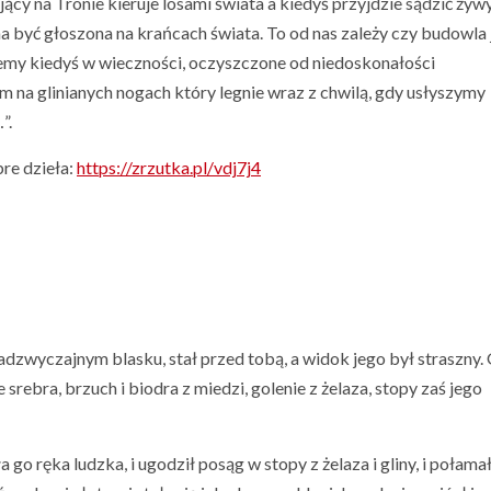
ący na Tronie kieruje losami świata a kiedyś przyjdzie sądzić żywy
 być głoszona na krańcach świata. To od nas zależy czy budowla 
emy kiedyś w wieczności, oczyszczone od niedoskonałości
 na glinianych nogach który legnie wraz z chwilą, gdy usłyszymy
”.
re dzieła:
https://zrzutka.pl/vdj7j4
 nadzwyczajnym blasku, stał przed tobą, a widok jego był straszny
 srebra, brzuch i biodra z miedzi, golenie z żelaza, stopy zaś jego
 go ręka ludzka, i ugodził posąg w stopy z żelaza i gliny, i połamał 