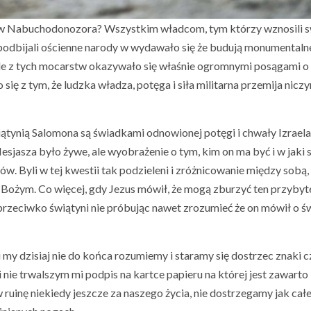
sów Nabuchodonozora? Wszystkim władcom, tym którzy wznosili 
, podbijali ościenne narody w wydawało się że budują monumentaln
le z tych mocarstw okazywało się właśnie ogromnymi posągami o
o się z tym, że ludzka władza, potęga i siła militarna przemija nicz
tynią Salomona są świadkami odnowionej potęgi i chwały Izraela
jasza było żywe, ale wyobrażenie o tym, kim on ma być i w jaki
 Byli w tej kwestii tak podzieleni i zróżnicowanie między sobą, 
e Bożym. Co więcej, gdy Jezus mówił, że mogą zburzyć ten przybyt
 przeciwko świątyni nie próbując nawet zrozumieć że on mówił o ś
 my dzisiaj nie do końca rozumiemy i staramy się dostrzec znaki c
nie trwalszym mi podpis na kartce papieru na której jest zawarto
uinę niekiedy jeszcze za naszego życia, nie dostrzegamy jak cał