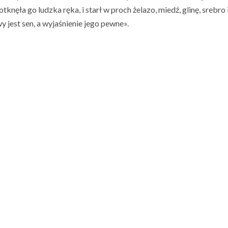
knęła go ludzka ręka, i starł w proch żelazo, miedź, glinę, srebro i
y jest sen, a wyjaśnienie jego pewne».