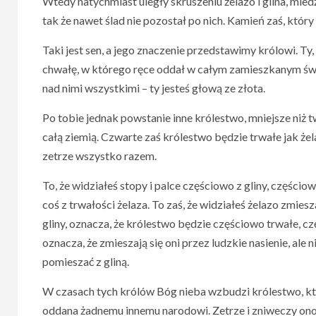
Wtedy natychmiast uległy skruszeniu żelazo i glina, miedź, s
tak że nawet ślad nie pozostał po nich. Kamień zaś, który 
Taki jest sen, a jego znaczenie przedstawimy królowi. Ty,
chwałę, w którego ręce oddał w całym zamieszkanym świec
nad nimi wszystkimi – ty jesteś głową ze złota.
Po tobie jednak powstanie inne królestwo, mniejsze niż t
całą ziemią. Czwarte zaś królestwo będzie trwałe jak żel
zetrze wszystko razem.
To, że widziałeś stopy i palce częściowo z gliny, częścio
coś z trwałości żelaza. To zaś, że widziałeś żelazo zmiesz
gliny, oznacza, że królestwo będzie częściowo trwałe, czę
oznacza, że zmieszają się oni przez ludzkie nasienie, ale 
pomieszać z gliną.
W czasach tych królów Bóg nieba wzbudzi królestwo, któ
oddana żadnemu innemu narodowi. Zetrze i zniweczy ono w