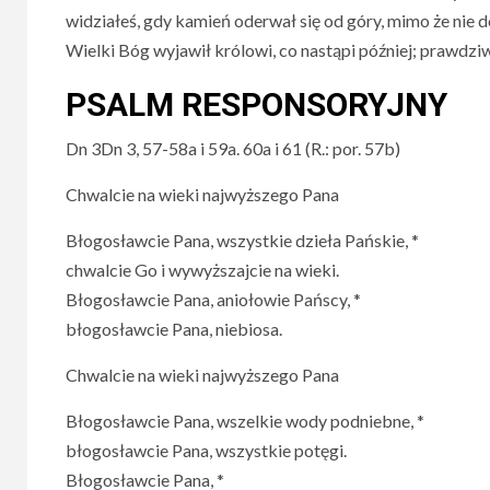
widziałeś, gdy kamień oderwał się od góry, mimo że nie dot
Wielki Bóg wyjawił królowi, co nastąpi później; prawdziw
PSALM RESPONSORYJNY
Dn 3Dn 3, 57-58a i 59a. 60a i 61 (R.: por. 57b)
Chwalcie na wieki najwyższego Pana
Błogosławcie Pana, wszystkie dzieła Pańskie, *
chwalcie Go i wywyższajcie na wieki.
Błogosławcie Pana, aniołowie Pańscy, *
błogosławcie Pana, niebiosa.
Chwalcie na wieki najwyższego Pana
Błogosławcie Pana, wszelkie wody podniebne, *
błogosławcie Pana, wszystkie potęgi.
Błogosławcie Pana, *