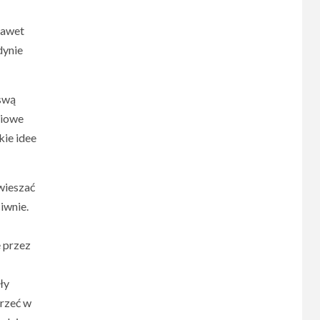
nawet
dynie
 swą
wiowe
kie idee
wieszać
iwnie.
 przez
ły
jrzeć w