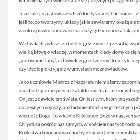
istnienie na tym świecie staje się potężnym posągiem o g
Jezus nie pozostawia złudzeń kiedyś nadejdzie koniec. Z 
jeśli to, co tworzymy, układy jakie zawieramy, okażą się 
zamki z piasku budowane na plaży, gdzie morska fala poł
W chwilach zwłaszcza takich, gdzie walczą ze sobą wspó
wielką bitwę o władzę, w momentach kiedy domyka się 
„gotowanie żaby”, człowiek w gonitwie myśli nie tyle biegn
czy ideologie kryją się w umysłach możnowładców.
Jako uczniowie Mistrza z Nazaretu nie możemy zapomina
nadchodzące cierpienia i kataklizmy. Jezus nie mówił t
On jest zbawicielem świata. On jest tym, który przyszed
doczesnych sojuszy, pokładanie ufności w grzesznych p
wierność Bogu. To właśnie Królestwo Boże w naszych s
Chrystusa pośród nas samych, w kościele naszych rodzi
Królestwa i mocarstwa choćby obalano jedne pomniki a 