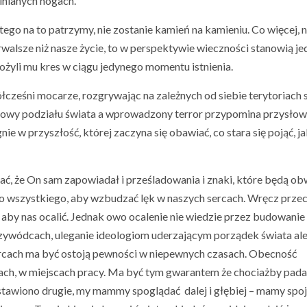
linianych nogach.
tego na to patrzymy, nie zostanie kamień na kamieniu. Co więcej, 
trwalsze niż nasze życie, to w perspektywie wieczności stanowią je
ożyli mu kres w ciągu jedynego momentu istnienia.
łcześni mocarze, rozgrywając na zależnych od siebie terytoriach
nowy podziału świata a wprowadzony terror przypomina przysło
ie w przyszłość, której zaczyna się obawiać, co stara się pojąć, ja
ć, że On sam zapowiadał i prześladowania i znaki, które będą ob
ego wszystkiego, aby wzbudzać lęk w naszych sercach. Wręcz przec
ł aby nas ocalić. Jednak owo ocalenie nie wiedzie przez budowanie
rzywódcach, uleganie ideologiom uderzającym porządek świata ale
ercach ma być ostoją pewności w niepewnych czasach. Obecność
nach, w miejscach pracy. Ma być tym gwarantem że chociażby pada
stawiono drugie, my mammy spoglądać dalej i głębiej – mamy spo