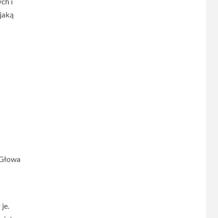
ch i
jaką
. Głowa
je.