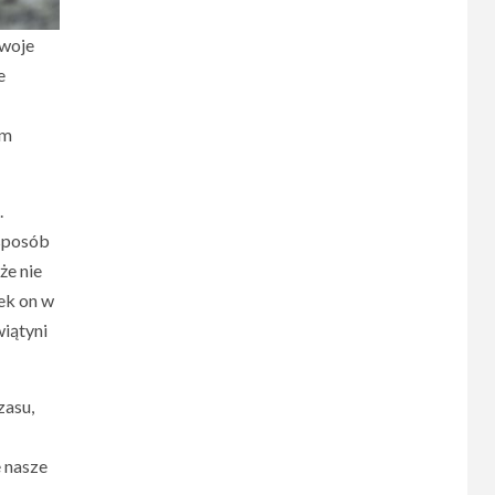
swoje
e
ym
.
 sposób
że nie
ek on w
wiątyni
zasu,
e nasze