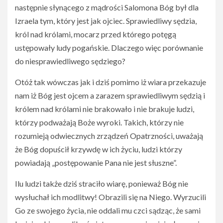
następnie słynącego z mądrości Salomona Bóg był dla
Izraela tym, który jest jak ojciec. Sprawiedliwy sędzia,
król nad królami, mocarz przed którego potęgą
ustępowały ludy pogańskie. Dlaczego więc porównanie
do niesprawiedliwego sędziego?
Otóż tak wówczas jak i dziś pomimo iż wiara przekazuje
nam iż Bóg jest ojcem a zarazem sprawiedliwym sędzią i
królem nad królami nie brakowało i nie brakuje ludzi,
którzy podważają Boże wyroki. Takich, którzy nie
rozumieją odwiecznych zrządzeń Opatrzności, uważają
że Bóg dopuścił krzywdę w ich życiu, ludzi którzy
powiadają „postępowanie Pana nie jest słuszne”.
Ilu ludzi także dziś straciło wiarę, ponieważ Bóg nie
wysłuchał ich modlitwy! Obrazili się na Niego. Wyrzucili
Go ze swojego życia, nie oddali mu czci sądząc, że sami