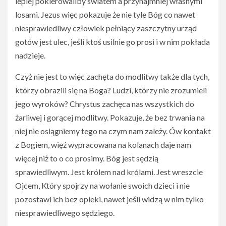
lepiej pokierowaliby światem a przynajmniej własnymi
losami. Jezus więc pokazuje że nie tyle Bóg co nawet
niesprawiedliwy człowiek pełniący zaszczytny urząd
gotów jest ulec, jeśli ktoś usilnie go prosi i w nim pokłada
nadzieje.
Czyż nie jest to więc zachęta do modlitwy także dla tych,
którzy obrazili się na Boga? Ludzi, którzy nie zrozumieli
jego wyroków? Chrystus zachęca nas wszystkich do
żarliwej i gorącej modlitwy. Pokazuje, że bez trwania na
niej nie osiągniemy tego na czym nam zależy. Ów kontakt
z Bogiem, więź wypracowana na kolanach daje nam
więcej niż to o co prosimy. Bóg jest sędzią
sprawiedliwym. Jest królem nad królami. Jest wreszcie
Ojcem, Który spojrzy na wołanie swoich dzieci i nie
pozostawi ich bez opieki, nawet jeśli widzą w nim tylko
niesprawiedliwego sędziego.