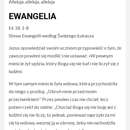
Alleluja, alleluja, alleluja
EWANGELIA
Łk 18, 1-8
Słowa Ewangelii według Świętego Łukasza
Jezus opowiedział swoim uczniom przypowieść o tym, że
zawsze powinni się modlić i nie ustawać: «W pewnym
mieście żył sędzia, który Boga się nie bał i nie liczył się z
ludźmi.
W tym samym mieście żyła wdowa, która przychodziła
do niego z prośbą: „Obroń mnie przed moim
przeciwnikiem!” Przez pewien czas nie chciał; lecz
potem rzekł do siebie: „Chociaż Boga się nie boję ani z
ludźmi się nie liczę, to jednak, ponieważ naprzykrza mi
się ta wdowa, wezmę ją w obronę, żeby nie nachodziła