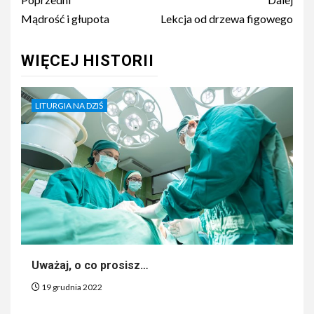
Nawigacja
wpisu
Mądrość i głupota
Lekcja od drzewa figowego
WIĘCEJ HISTORII
LITURGIA NA DZIŚ
Uważaj, o co prosisz…
19 grudnia 2022