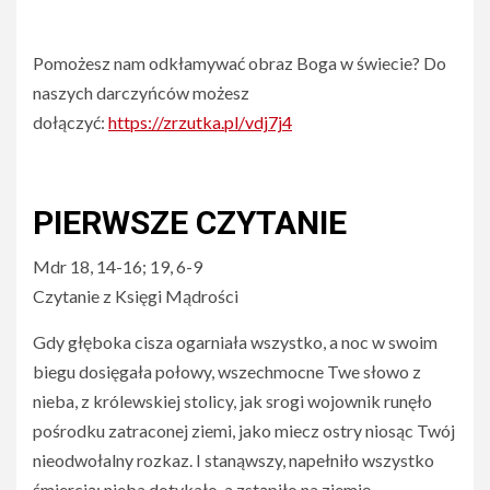
Pomożesz nam odkłamywać obraz Boga w świecie? Do
naszych darczyńców możesz
dołączyć:
https://zrzutka.pl/vdj7j4
PIERWSZE CZYTANIE
Mdr 18, 14-16; 19, 6-9
Czytanie z Księgi Mądrości
Gdy głęboka cisza ogarniała wszystko, a noc w swoim
biegu dosięgała połowy, wszechmocne Twe słowo z
nieba, z królewskiej stolicy, jak srogi wojownik runęło
pośrodku zatraconej ziemi, jako miecz ostry niosąc Twój
nieodwołalny rozkaz. I stanąwszy, napełniło wszystko
śmiercią; nieba dotykało, a zstąpiło na ziemię.