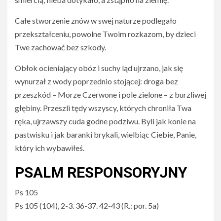
Całe stworzenie znów w swej naturze podlegało
przekształceniu, powolne Twoim rozkazom, by dzieci
Twe zachować bez szkody.
Obłok ocieniający obóz i suchy ląd ujrzano, jak się
wynurzał z wody poprzednio stojącej: droga bez
przeszkód – Morze Czerwone i pole zielone – z burzliwej
głębiny. Przeszli tędy wszyscy, których chroniła Twa
ręka, ujrzawszy cuda godne podziwu. Byli jak konie na
pastwisku i jak baranki brykali, wielbiąc Ciebie, Panie,
który ich wybawiłeś.
PSALM RESPONSORYJNY
Ps 105
Ps 105 (104), 2-3. 36-37. 42-43 (R.: por. 5a)