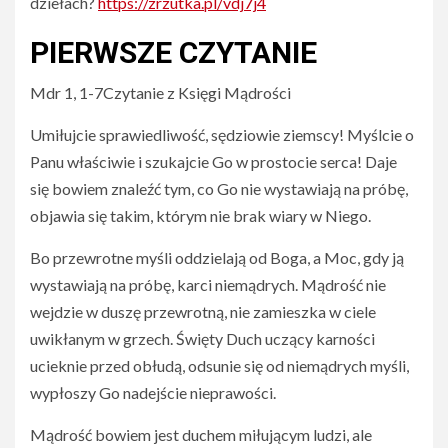
dziełach?
https://zrzutka.pl/vdj7j4
PIERWSZE CZYTANIE
Mdr 1, 1-7Czytanie z Księgi Mądrości
Umiłujcie sprawiedliwość, sędziowie ziemscy! Myślcie o
Panu właściwie i szukajcie Go w prostocie serca! Daje
się bowiem znaleźć tym, co Go nie wystawiają na próbę,
objawia się takim, którym nie brak wiary w Niego.
Bo przewrotne myśli oddzielają od Boga, a Moc, gdy ją
wystawiają na próbę, karci niemądrych. Mądrość nie
wejdzie w duszę przewrotną, nie zamieszka w ciele
uwikłanym w grzech. Święty Duch uczący karności
ucieknie przed obłudą, odsunie się od niemądrych myśli,
wypłoszy Go nadejście nieprawości.
Mądrość bowiem jest duchem miłującym ludzi, ale