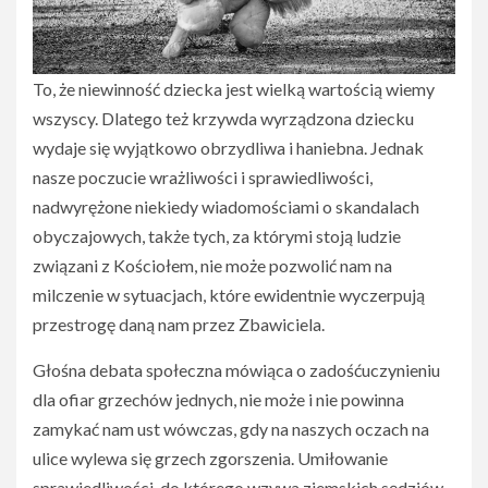
To, że niewinność dziecka jest wielką wartością wiemy
wszyscy. Dlatego też krzywda wyrządzona dziecku
wydaje się wyjątkowo obrzydliwa i haniebna. Jednak
nasze poczucie wrażliwości i sprawiedliwości,
nadwyrężone niekiedy wiadomościami o skandalach
obyczajowych, także tych, za którymi stoją ludzie
związani z Kościołem, nie może pozwolić nam na
milczenie w sytuacjach, które ewidentnie wyczerpują
przestrogę daną nam przez Zbawiciela.
Głośna debata społeczna mówiąca o zadośćuczynieniu
dla ofiar grzechów jednych, nie może i nie powinna
zamykać nam ust wówczas, gdy na naszych oczach na
ulice wylewa się grzech zgorszenia. Umiłowanie
sprawiedliwości, do którego wzywa ziemskich sędziów