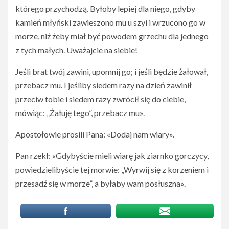
którego przychodzą. Byłoby lepiej dla niego, gdyby
kamień młyński zawieszono mu u szyi i wrzucono go w
morze, niż żeby miał być powodem grzechu dla jednego
z tych małych. Uważajcie na siebie!
Jeśli brat twój zawini, upomnij go; i jeśli będzie żałował,
przebacz mu. I jeśliby siedem razy na dzień zawinił
przeciw tobie i siedem razy zwrócił się do ciebie,
mówiąc: „Żałuję tego”, przebacz mu».
Apostołowie prosili Pana: «Dodaj nam wiary».
Pan rzekł: «Gdybyście mieli wiarę jak ziarnko gorczycy,
powiedzielibyście tej morwie: „Wyrwij się z korzeniem i
przesadź się w morze”, a byłaby wam posłuszna».