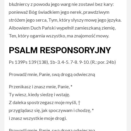
bluźniercy z powodu jego warg nie zostawi bez kary:
ponieważ Bóg świadkiem jego nerek, prawdziwym
stróżem jego serca, Tym, który słyszy mowę jego języka.
Albowiem Duch Pański wypełnił zamieszkaną ziemię,
Ten, który ogarnia wszystko, ma znajomość mowy.
PSALM RESPONSORYJNY
Ps 139Ps 139 (138), 1b-3. 4-5. 7-8. 9-10. (R.: por. 24b)
Prowadź mnie, Panie, swą drogą odwieczną
Przenikasz i znasz mnie, Panie, *
Ty wiesz, kiedy siedzę i wstaję.
Z daleka spostrzegasz moje myśli, †
przyglądasz się, jak spoczywam i chodzę, *
i znasz wszystkie moje drogi.
Prowadź mnie, Panie, swą drogą odwieczną