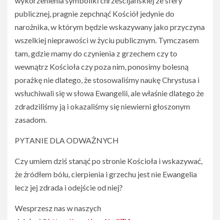
wykorzenienia symboliki chrześcijańskiej ze sfery
publicznej, pragnie zepchnąć Kościół jedynie do
narożnika, w którym będzie wskazywany jako przyczyna
wszelkiej nieprawości w życiu publicznym. Tymczasem
tam, gdzie mamy do czynienia z grzechem czy to
wewnątrz Kościoła czy poza nim, ponosimy bolesną
porażkę nie dlatego, że stosowaliśmy naukę Chrystusa i
wsłuchiwali się w słowa Ewangelii, ale właśnie dlatego że
zdradziliśmy ją i okazaliśmy się niewierni głoszonym
zasadom.
PYTANIE DLA ODWAŻNYCH
Czy umiem dziś stanąć po stronie Kościoła i wskazywać,
że źródłem bólu, cierpienia i grzechu jest nie Ewangelia
lecz jej zdrada i odejście od niej?
Wesprzesz nas w naszych