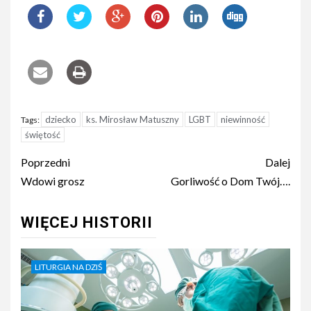
dziecko
ks. Mirosław Matuszny
LGBT
niewinność
Tags:
świętość
Nawigacja
Poprzedni
Dalej
wpisu
Wdowi grosz
Gorliwość o Dom Twój….
WIĘCEJ HISTORII
LITURGIA NA DZIŚ