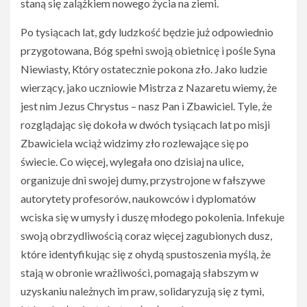
staną się zalążkiem nowego życia na ziemi.
Po tysiącach lat, gdy ludzkość będzie już odpowiednio
przygotowana, Bóg spełni swoją obietnicę i pośle Syna
Niewiasty, Który ostatecznie pokona zło. Jako ludzie
wierzący, jako uczniowie Mistrza z Nazaretu wiemy, że
jest nim Jezus Chrystus – nasz Pan i Zbawiciel. Tyle, że
rozglądając się dokoła w dwóch tysiącach lat po misji
Zbawiciela wciąż widzimy zło rozlewające się po
świecie. Co więcej, wylegała ono dzisiaj na ulice,
organizuje dni swojej dumy, przystrojone w fałszywe
autorytety profesorów, naukowców i dyplomatów
wciska się w umysły i duszę młodego pokolenia. Infekuje
swoją obrzydliwością coraz więcej zagubionych dusz,
które identyfikując się z ohydą spustoszenia myślą, że
stają w obronie wrażliwości, pomagają słabszym w
uzyskaniu należnych im praw, solidaryzują się z tymi,