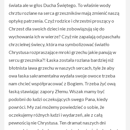
świata ale w głos Ducha Świętego. To właśnie wody
chrztu rozlane na serca grzeszników mają zmienić naszą
optykę patrzenia. Czyż rodzice i chrzestni proszący o
Chrzest dla swoich dzieci nie zobowiązują się do
wychowania ich w wierze? Czyż nie zapalają od paschału
chrzcielnej świecy, która ma symbolizować światło
Chrystusa rozpraszające mroki grzechu jakie panują w
sercu grzesznika?! Łaska została rozlana bardziej niż
błotnista lawa grzechu w naszych sercach, tyle że aby
owa łaska sakramentalna wydała swoje owoce trzeba
nam chcieć współpracować z Bogiem. Trzeba żyć ową
łaską stawiając zapory Złemu. Wszak mamy być
podobni do ludzi oczekujących swego Pana, kiedy
powróci. My zaś możemy powiedzieć o sobie, że
oczekujemy różnych ludzi i wydarzeń, ale z całą
pewnością nie Chrystusa. Ten dramat naszych dni