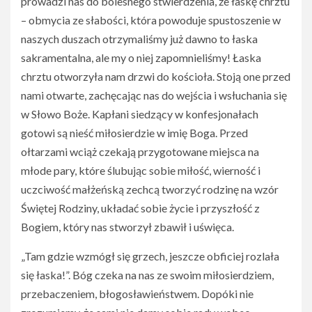
prowadzi nas do bolesnego stwierdzenia, że łaskę chrztu
– obmycia ze słabości, która powoduje spustoszenie w
naszych duszach otrzymaliśmy już dawno to łaska
sakramentalna, ale my o niej zapomnieliśmy! Łaska
chrztu otworzyła nam drzwi do kościoła. Stoją one przed
nami otwarte, zachęcając nas do wejścia i wsłuchania się
w Słowo Boże. Kapłani siedzący w konfesjonałach
gotowi są nieść miłosierdzie w imię Boga. Przed
ołtarzami wciąż czekają przygotowane miejsca na
młode pary, które ślubując sobie miłość, wierność i
uczciwość małżeńską zechcą tworzyć rodzinę na wzór
Świętej Rodziny, układać sobie życie i przyszłość z
Bogiem, który nas stworzył zbawił i uświęca.
„Tam gdzie wzmógł się grzech, jeszcze obficiej rozlała
się łaska!”. Bóg czeka na nas ze swoim miłosierdziem,
przebaczeniem, błogosławieństwem. Dopóki nie