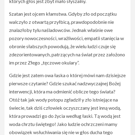
których głos jest zbyt mało słyszalny.
Szatan jest ojcem kłamstwa. Gdyby zło od początku
walczyło z otwartą przyłbicą, prawdopodobnie nie
znalazłoby tylu naśladowców. Jednak właśnie owe
pozory nowoczesności, wrażliwości, empatii stanięcia w
obronie słabszych powodują, że wielu ludzi czuje się
zdezorientowanych, patrzących na świat przez założono
im przez Złego „tęczowe okulary”.
Gdzie jest zatem owa łaska o której mówi nam dzisiejsze
pierwsze czytanie? Gdzie szukać nadzwyczajnej Bożej
interwencji, która ma odmienić oblicze tego świata?
Otóż tak jak wody potopu zgładził y zło istniejące na
świecie, tak dziś człowiek oczyszczany jest inną wodą,
która prowadzi go do życia według łaski. Tą wodą jest
woda chrztu świętego! Jako ludzie ochrzczeni mamy
obowiązek wsłuchiwania się nie w głos ducha tego