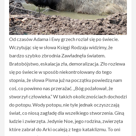
Od czasów Adama i Ewy grzech rozlał się po świecie.
Wczytując się w słowa Księgi Rodzaju widzimy, że
bardzo szybko zbrodnia Zawładnęła światem.
Bratobójstwo, eskalacja zła, demoralizacja. Zło rozlewa
się po świecie w sposób niekontrolowany do tego
stopnia, że słowa Pisma już na początku powiedzą nam
coś, co powinno nas przerażać. „Bóg pożałował, że
stworzył człowieka.” W takich okolicznościach dochodzi
do potopu. Wody potopu, nie tyle jednak oczyszczają
świat, co niosą zagładę dla wszelkiego stworzenia. Giną
ludzie i zwierzęta. Jedynie Noe, jego rodzina, zwierzęta
które zabrał do Arki ocaleją z tego kataklizmu. To oni