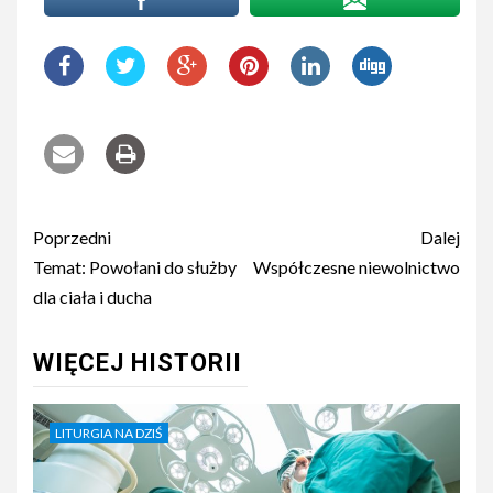
Nawigacja
Poprzedni
Dalej
wpisu
Temat: Powołani do służby
Współczesne niewolnictwo
dla ciała i ducha
WIĘCEJ HISTORII
LITURGIA NA DZIŚ