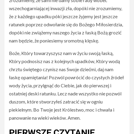
zrozumiemy, że sami nie damy sobie rady wobec
wszechogarniającej inwazji zła, dopóki nie zrozumiemy,
że z każdego upadku póki jeszcze żyjemy jest jeszcze
ratunek poprzez odwołanie się do Bożego Miłosierdzia,
dopóki nie zwiążemy naszego życia z łaską Bożą grozić
nam będzie, że poniesiemy sromotną klęskę.
Boże, Który towarzyszysz nam w życiu swoją łaską,
Który podnosisz nas z kolejnych upadków, Który wodą
chrztu świętego czynisz nas Swoje dziećmi, daj nam
łaskę opamiętania! Pozwól powrócić do czystych źródeł
wody życia, przylgnąć do Ciebie, jak do pierwszej i
ostatniej deski ratunku. Lecz nade wszystko nie pozwól
duszom, które stworzyłeś zatracić się w ogniu
piekielnym. Bo Twoje jest Królestwo, moc i chwała i
panowanie na wieki wieków. Amen.
PIERWSZE CZYTANIE