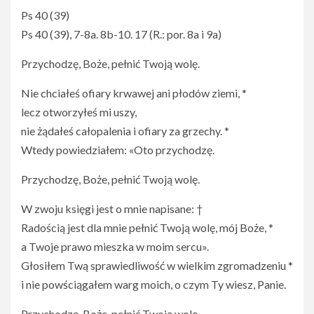
Ps 40 (39)
Ps 40 (39), 7-8a. 8b-10. 17 (R.: por. 8a i 9a)
Przychodzę, Boże, pełnić Twoją wolę.
Nie chciałeś ofiary krwawej ani płodów ziemi, *
lecz otworzyłeś mi uszy,
nie żądałeś całopalenia i ofiary za grzechy. *
Wtedy powiedziałem: «Oto przychodzę.
Przychodzę, Boże, pełnić Twoją wolę.
W zwoju księgi jest o mnie napisane: †
Radością jest dla mnie pełnić Twoją wolę, mój Boże, *
a Twoje prawo mieszka w moim sercu».
Głosiłem Twą sprawiedliwość w wielkim zgromadzeniu *
i nie powściągałem warg moich, o czym Ty wiesz, Panie.
Przychodzę, Boże, pełnić Twoją wolę.