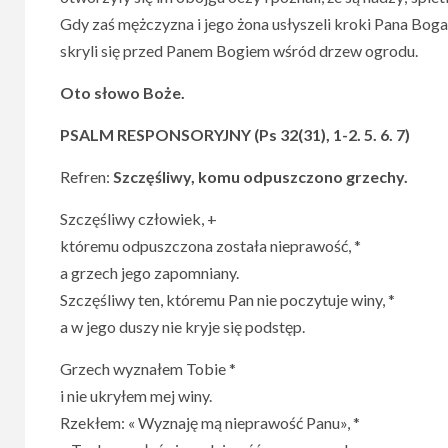
Gdy zaś mężczyzna i jego żona usłyszeli kroki Pana Boga
skryli się przed Panem Bogiem wśród drzew ogrodu.
Oto słowo Boże.
PSALM RESPONSORYJNY (Ps 32(31), 1-2. 5. 6. 7)
Refren:
Szczęśliwy, komu odpuszczono grzechy.
Szczęśliwy człowiek, +
któremu odpuszczona została nieprawość, *
a grzech jego zapomniany.
Szczęśliwy ten, któremu Pan nie poczytuje winy, *
a w jego duszy nie kryje się podstęp.
Grzech wyznałem Tobie *
i nie ukryłem mej winy.
Rzekłem: « Wyznaję mą nieprawość Panu», *