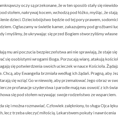
zamknąwszy oczy są przekonane, że w ten sposób stały się niewid
pod stołem, nakrywaj kocem, wchodzą pod łóżko, myśląc, że stają 
enie dzieci. Dzieciobójstwo będzie od tej pory prawem, sodomic
dziem. Ogłaszamy w świetle kamer, zakazujemy pod groźbami lu
y i myślimy, że ukrywając się przed Bogiem stworzyliśmy własne
ją mu ani poczucia bezpieczeństwa ani nie sprawiają, że staje się
ć się osobistymi wrogami Boga. Porzucają wiarę, atakują kościoł
agają się potwierdzenia swoich ucieczek w nauce Kościoła. Żądaj
 Chcą, aby Ewangelia brzmiała według ich żądań. Pragną, aby Je
arają się wziąć Go w niewolę, aby przemalować Jego obraz w sw
iercze profanacje szyderstwa i parodie mają nas oswoić z ich świ
 i chowa się pod stołem wzywając swoje rodzeństwo ze wsparciem.
a się i można rozmawiać. Człowiek zalękniony, to sługa Ojca lęku 
h, lecz trzeba uleczyć miłością. Lekarstwem pokuty i nawrócenia