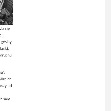
ia się
ci
, gdyby
łaski.
odruchu
i”.
liźnich
wszy od
on sam