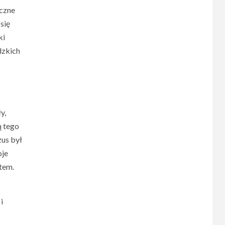
oczne
się
ki
dzkich
y,
ą tego
zus był
oje
atem.
i