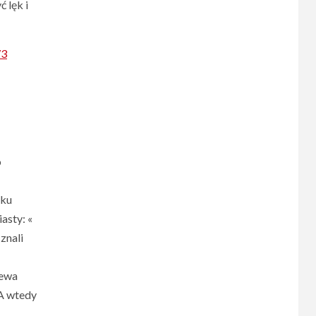
 lęk i
73
o
dku
asty: «
znali
zewa
 A wtedy