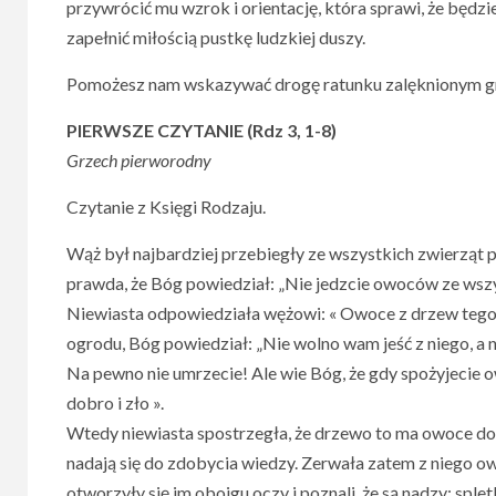
przywrócić mu wzrok i orientację, która sprawi, że będzie
zapełnić miłością pustkę ludzkiej duszy.
Pomożesz nam wskazywać drogę ratunku zalęknionym gr
PIERWSZE CZYTANIE (Rdz 3, 1-8)
Grzech pierworodny
Czytanie z Księgi Rodzaju.
Wąż był najbardziej przebiegły ze wszystkich zwierząt po
prawda, że Bóg powiedział: „Nie jedzcie owoców ze wsz
Niewiasta odpowiedziała wężowi: « Owoce z drzew tego 
ogrodu, Bóg powiedział: „Nie wolno wam jeść z niego, a n
Na pewno nie umrzecie! Ale wie Bóg, że gdy spożyjecie o
dobro i zło ».
Wtedy niewiasta spostrzegła, że drzewo to ma owoce dob
nadają się do zdobycia wiedzy. Zerwała zatem z niego ow
otworzyły się im obojgu oczy i poznali, że są nadzy; spletl