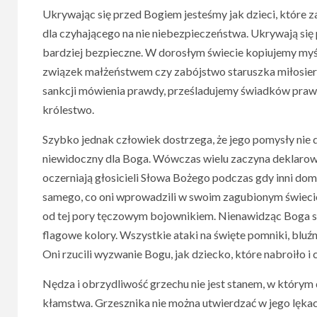
Ukrywając się przed Bogiem jesteśmy jak dzieci, które 
dla czyhającego na nie niebezpieczeństwa. Ukrywają się 
bardziej bezpieczne. W dorosłym świecie kopiujemy myśl
związek małżeństwem czy zabójstwo staruszka miłosier
sankcji mówienia prawdy, prześladujemy świadków prawd
królestwo.
Szybko jednak człowiek dostrzega, że jego pomysły nie da
niewidoczny dla Boga. Wówczas wielu zaczyna deklarowa
oczerniają głosicieli Słowa Bożego podczas gdy inni dom
samego, co oni wprowadzili w swoim zagubionym świecie.
od tej pory tęczowym bojownikiem. Nienawidząc Boga st
flagowe kolory. Wszystkie ataki na święte pomniki, bluźn
Oni rzucili wyzwanie Bogu, jak dziecko, które nabroiło
Nędza i obrzydliwość grzechu nie jest stanem, w którym d
kłamstwa. Grzesznika nie można utwierdzać w jego lękac