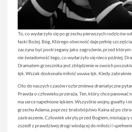
To, co wydarzyło się po grzechu pierwszych rodziców odd
łaski Bożej. Bóg, Którego obecność daje pełnię szczęści
zaczyna być postrzegany jako zagrożenie, przed którym 
nie świadomość tego, co wydarzyło się nieco później. Dram
Dramatem grzesznika jest zbłądzenie w swoich poszuki
lęk. Wszak doskonała miłość usuwa lęk. Kiedy zabraknie t
Oto do naszych czasów rozbrzmiewa dramatyczne pytanie, 
Prawda o człowieku przeraża. Ten, który chce panować n
ma serce napełnione lękiem. Wszystkie wojny, gwałty i n
grzechu Adama, poprzez bratobójstwo Kaina aż po zbrodni
zastraszenie. Człowiek ukryty przed Bogiem, miotający s
zszedł z prawdziwej drogi wiodącej do miłości i spełneni