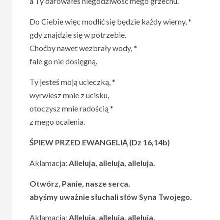
a Ty darowałeś niegodziwość mego grzechu.
Do Ciebie więc modlić się będzie każdy wierny, *
gdy znajdzie się w potrzebie.
Choćby nawet wezbrały wody, *
fale go nie dosięgną.
Ty jesteś moją ucieczką, *
wyrwiesz mnie z ucisku,
otoczysz mnie radością *
z mego ocalenia.
ŚPIEW PRZED EWANGELIĄ (Dz 16,14b)
Aklamacja:
Alleluja, alleluja, alleluja.
Otwórz, Panie, nasze serca,
abyśmy uważnie słuchali słów Syna Twojego.
Aklamacja:
Alleluja, alleluja, alleluja.