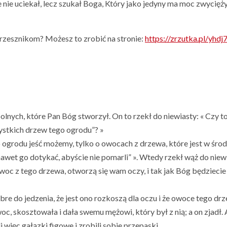
 nie uciekał, lecz szukał Boga, Który jako jedyny ma moc zwyciężyć
zesznikom? Możesz to zrobić na stronie:
https://zrzutka.pl/yhdj
lnych, które Pan Bóg stworzył. On to rzekł do niewiasty: « Czy t
ystkich drzew tego ogrodu”? »
ogrodu jeść możemy, tylko o owocach z drzewa, które jest w śro
awet go dotykać, abyście nie pomarli” ». Wtedy rzekł wąż do niewi
woc z tego drzewa, otworzą się wam oczy, i tak jak Bóg będziecie 
re do jedzenia, że jest ono rozkoszą dla oczu i że owoce tego dr
oc, skosztowała i dała swemu mężowi, który był z nią; a on zjadł.
i więc gałązki figowe i zrobili sobie przepaski.