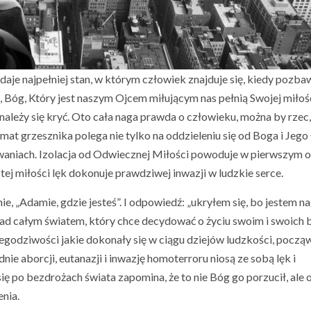
aje najpełniej stan, w którym człowiek znajduje się, kiedy pozbaw
a, Bóg, Który jest naszym Ojcem miłującym nas pełnią Swojej miłoś
należy się kryć. Oto cała naga prawda o człowieku, można by rzec
at grzesznika polega nie tylko na oddzieleniu się od Boga i Jego 
waniach. Izolacja od Odwiecznej Miłości powoduje w pierwszym 
ej miłości lęk dokonuje prawdziwej inwazji w ludzkie serce.
„Adamie, gdzie jesteś”. I odpowiedź: „ukryłem się, bo jestem nag
ad całym światem, który chce decydować o życiu swoim i swoich b
iegodziwości jakie dokonały się w ciągu dziejów ludzkości, począ
e aborcji, eutanazji i inwazję homoterroru niosą ze sobą lęk i
ię po bezdrożach świata zapomina, że to nie Bóg go porzucił, ale 
enia.